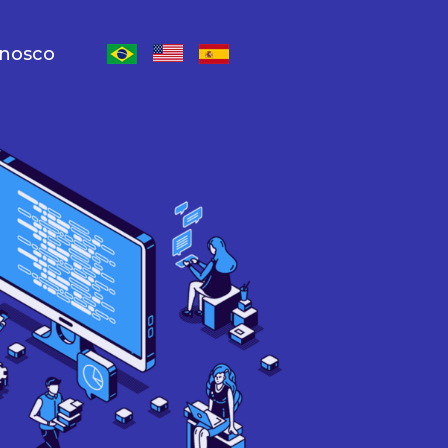
onosco
Escolher lingua inglês
Escolher lingua espanhol
Escolher lingua português-Brasil