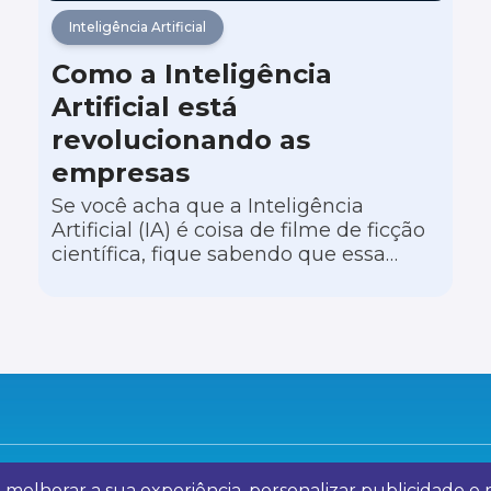
Inteligência Artificial
Como a Inteligência
Artificial está
revolucionando as
empresas
Se você acha que a Inteligência
Artificial (IA) é coisa de filme de ficção
científica, fique sabendo que essa
tecnologia já está beneficiando muitas
empresas, de diversos segmentos e
tamanhos, a melhorar seus modelos
de negócios e a vender mais.
a melhorar a sua experiência, personalizar publicidade 