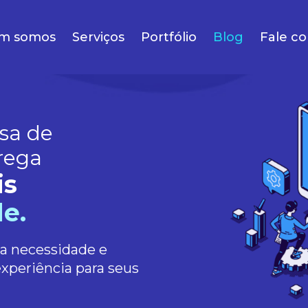
m somos
Serviços
Portfólio
Blog
Fale c
sa de
rega
is
e.
ua necessidade e
experiência para seus