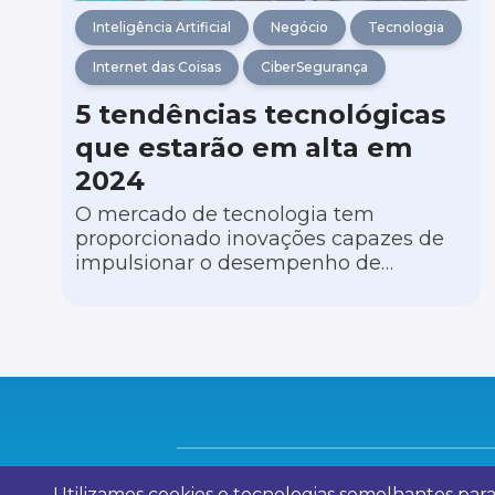
Inteligência Artificial
Negócio
Tecnologia
Internet das Coisas
CiberSegurança
5 tendências tecnológicas
que estarão em alta em
2024
O mercado de tecnologia tem
proporcionado inovações capazes de
impulsionar o desempenho de
empresas de diferentes segmentos. E
à medida que nos aproximamos de
2024, já podemos vislumbrar
tendências que prometem influenciar
e melhorar ainda mais o cenário
empresarial.
Utilizamos cookies e tecnologias semelhantes par
© 2023 Evolutap