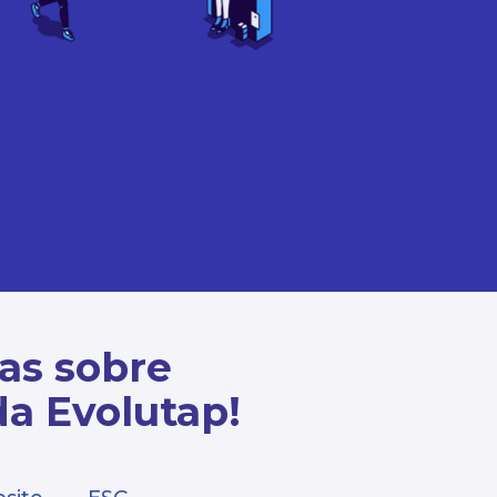
cas sobre
da Evolutap!